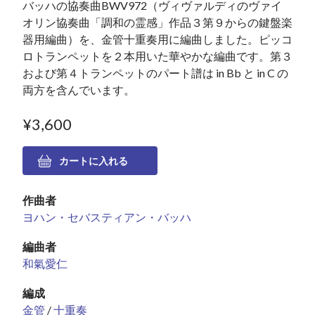
バッハの協奏曲BWV972（ヴィヴァルディのヴァイ
オリン協奏曲「調和の霊感」作品３第９からの鍵盤楽
器用編曲）を、金管十重奏用に編曲しました。ピッコ
ロトランペットを２本用いた華やかな編曲です。第３
および第４トランペットのパート譜は in Bb と in C の
両方を含んでいます。
¥3,600
作曲者
ヨハン・セバスティアン・バッハ
編曲者
和氣愛仁
編成
金管
/
十重奏