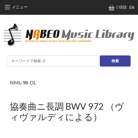
メインコンテンツに移動
メニュー
0 項目
EN
検索
NML-98-DL
協奏曲ニ長調 BWV 972 （ヴ
ィヴァルディによる）