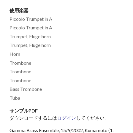
使用楽器
Piccolo Trumpet in A
Piccolo Trumpet in A
Trumpet
,
Flugelhorn
Trumpet
,
Flugelhorn
Horn
Trombone
Trombone
Trombone
Bass Trombone
Tuba
サンプルPDF
ダウンロードするには
ログイン
してください。
Gamma Brass Ensemble, 15/9/2002, Kumamoto (1.