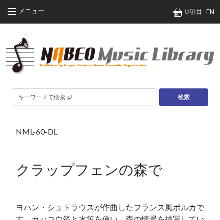
メインコンテンツに移動
メニュー
0 項目
EN
検索
NML-60-DL
クラップフェンの森で
ヨハン・シュトラウスが作曲したフランス風ポルカで
す。カッコウ笛と水笛を使い、森の情景を描写してい