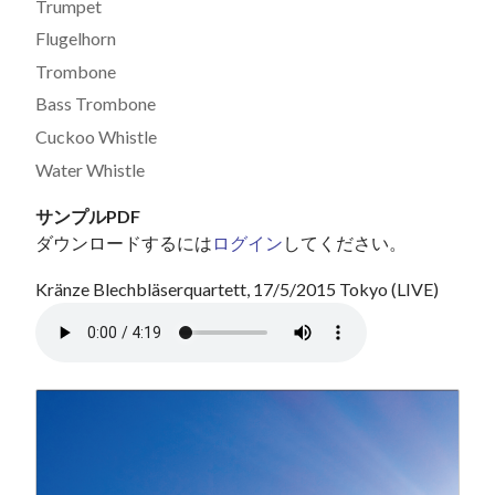
Trumpet
Flugelhorn
Trombone
Bass Trombone
Cuckoo Whistle
Water Whistle
サンプルPDF
ダウンロードするには
ログイン
してください。
Kränze Blechbläserquartett, 17/5/2015 Tokyo (LIVE)