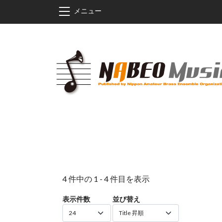
メインコンテンツに移動
メニュー
4 件中の 1 - 4 件目を表示
表示件数
並び替え