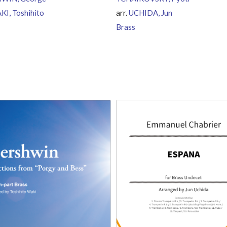
KI, Toshihito
arr.
UCHIDA, Jun
Brass