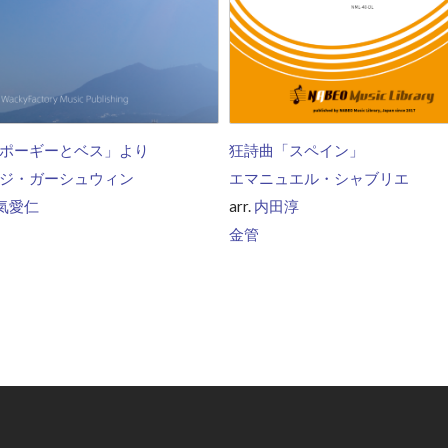
ポーギーとベス」より
狂詩曲「スペイン」
ジ・ガーシュウィン
エマニュエル・シャブリエ
氣愛仁
arr.
内田淳
金管