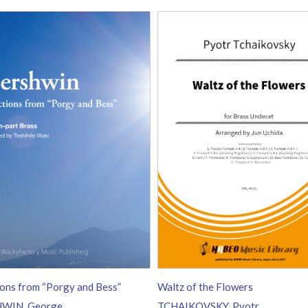
ions from “Porgy and Bess”
Waltz of the Flowers
WIN, George
TCHAIKOVSKY, Pyotr