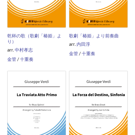
乾杯の歌（歌劇「椿姫」よ
歌劇「椿姫」より前奏曲
り）
arr.
内田淳
arr.
中村孝志
/
金管
十重奏
/
金管
十重奏