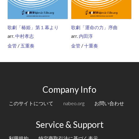
歌劇「椿姫」第１幕より
歌劇「運命の力」序曲
arr.
中村孝志
arr.
内田淳
/
/
金管
五重奏
金管
十重奏
Company Info
このサイトについて
nabeo.org
お問い合わせ
Service & Support
利用規約
特定商取引法に基づく表示